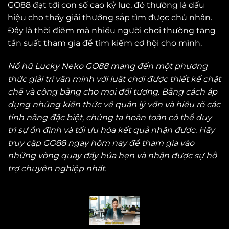
GO88 đạt tới con số cao kỷ lục, đó thường là dấu
hiệu cho thấy giải thưởng sắp tìm được chủ nhân.
Đây là thời điểm mà nhiều người chơi thường tăng
tần suất tham gia để tìm kiếm cơ hội cho mình.
Nổ hũ Lucky Neko GO88 mang đến một phương
thức giải trí văn minh với luật chơi được thiết kế chặt
chẽ và công bằng cho mọi đối tượng. Bằng cách áp
dụng những kiến thức về quản lý vốn và hiểu rõ các
tính năng đặc biệt, chúng ta hoàn toàn có thể duy
trì sự ổn định và tối ưu hóa kết quả nhận được. Hãy
truy cập GO88 ngay hôm nay để tham gia vào
những vòng quay đầy hứa hẹn và nhận được sự hỗ
trợ chuyên nghiệp nhất.