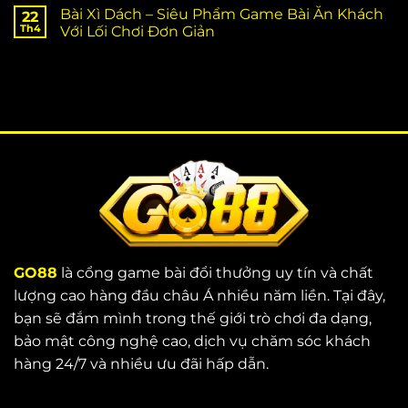
Bài Xì Dách – Siêu Phẩm Game Bài Ăn Khách
22
Th4
Với Lối Chơi Đơn Giản
GO88
là cổng game bài đổi thưởng uy tín và chất
lượng cao hàng đầu châu Á nhiều năm liền. Tại đây,
bạn sẽ đắm mình trong thế giới trò chơi đa dạng,
bảo mật công nghệ cao, dịch vụ chăm sóc khách
hàng 24/7 và nhiều ưu đãi hấp dẫn.