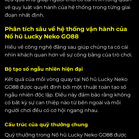
về quy luật vận hành của hệ thống trong từng giai
đoạn nhất định.
Phân tích sâu về hệ thống vận hành của
Nổ hũ Lucky Neko GO88
Hiểu về công nghệ đằng sau giúp chúng ta có cái
nhìn khách quan hơn về sự công bằng của trò chơi.
Bộ tạo số ngẫu nhiên hiện đại
Kết quả của mỗi vòng quay tại Nổ hũ Lucky Neko
GO88 được quyết định bởi một thuật toán tạo số
ngẫu nhiên độc lập. Điều này đảm bảo rằng không
có bất kỳ sự can thiệp nào từ bên ngoài và mỗi
người chơi đều có cơ hội ngang nhau.
Cấu trúc của quỹ thưởng chung
Quỹ thưởng trong Nổ hũ Lucky Neko GO88 được