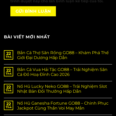
trình duyệt này cho lần bình luận kế tiếp của tôi.
BÀI VIẾT MỚI NHẤT
Bắn Cá Thợ Săn Rồng GO88 – Khám Phá Thế
22
Th4
Giới Đại Dương Hấp Dẫn
Bắn Cá Vua Hải Tặc GO88 – Trải Nghiệm Săn
22
Th4
Cá Đồ Hoạ Đỉnh Cao 2026
Nổ Hũ Lucky Neko GO88 – Trải Nghiệm Slot
22
Th4
Nhật Bản Đổi Thưởng Hấp Dẫn
Nổ Hũ Ganesha Fortune GO88 – Chinh Phục
22
Th4
Jackpot Cùng Thần Voi May Mắn