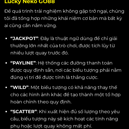
Lucky Neko GO88
Để quá trình trải nghiệm không gặp trở ngại, chúng
tôi đã tổng hợp những khái niệm cơ bản mà bất kỳ
ai cũng cần nắm vững.
“JACKPOT”
: Đây là thuật ngữ dùng để chỉ giải
thưởng lớn nhất của trò chơi, được tích lũy từ
nhiều lượt quay trước đó.
“PAYLINE”
: Hệ thống các đường thanh toán
được quy định sẵn, nơi các biểu tượng phải nằm
đúng vị trí để được tính là thắng cược.
“WILD”
: Một biểu tượng có khả năng thay thế
cho các hình ảnh khác để tạo thành một tổ hợp
hoàn chỉnh theo quy định.
“SCATTER”
: Khi xuất hiện đủ số lượng theo yêu
cầu, biểu tượng này sẽ kích hoạt các tính năng
phụ hoặc lượt quay không mất phí.