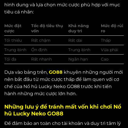
hình dung và lựa chọn mức cược phù hợp với mục
tiêu cá nhân:
Mức đặt
Tốc độ tiêu thụ
Khả năng
Mức độ rủi
cược
vốn
duy trì
ro
Tối thiểu
Rất chậm
Rất dài
Thấp
Trung bình
Ổn định
Trung bình
Vừa phải
Tối đa
Rất nhanh
Ngắn hạn
Cao
Dựa vào bảng trên,
GO88
khuyên những người mới
nên bắt đầu từ mức cược thấp để làm quen với cơ
chế của Nổ hũ Lucky Neko GO88 trước khi tiến
hành những mức cược lớn hơn.
Những lưu ý để tránh mất vốn khi chơi Nổ
hũ Lucky Neko GO88
Để đảm bảo an toàn cho tài khoản và duy trì tâm lý