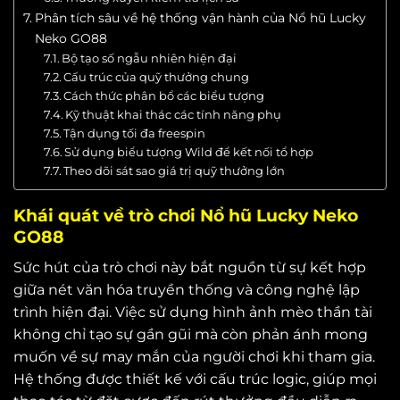
Phân tích sâu về hệ thống vận hành của Nổ hũ Lucky
Neko GO88
Bộ tạo số ngẫu nhiên hiện đại
Cấu trúc của quỹ thưởng chung
Cách thức phân bổ các biểu tượng
Kỹ thuật khai thác các tính năng phụ
Tận dụng tối đa freespin
Sử dụng biểu tượng Wild để kết nối tổ hợp
Theo dõi sát sao giá trị quỹ thưởng lớn
Khái quát về trò chơi Nổ hũ Lucky Neko
GO88
Sức hút của trò chơi này bắt nguồn từ sự kết hợp
giữa nét văn hóa truyền thống và công nghệ lập
trình hiện đại. Việc sử dụng hình ảnh mèo thần tài
không chỉ tạo sự gần gũi mà còn phản ánh mong
muốn về sự may mắn của người chơi khi tham gia.
Hệ thống được thiết kế với cấu trúc logic, giúp mọi