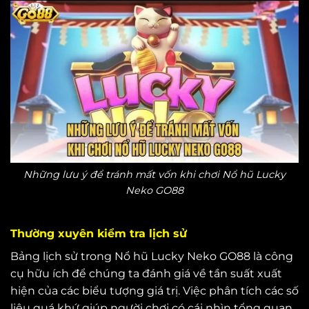
Những lưu ý để tránh mất vốn khi chơi Nổ hũ Lucky
Neko GO88
Thường xuyên kiểm tra lịch sử
Bảng lịch sử trong Nổ hũ Lucky Neko GO88 là công
cụ hữu ích để chúng ta đánh giá về tần suất xuất
hiện của các biểu tượng giá trị. Việc phân tích các số
liệu quá khứ giúp người chơi có cái nhìn tổng quan