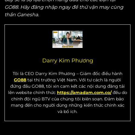
GO88. Hãy đăng nhập ngay để thử vận may cùng
thần Ganesha.
Darry Kim Phương
Tôi là CEO Darry Kim Phương – Giám đốc điều hành
GO88
tại thị trường Việt Nam. Với tư cách là người
đứng đầu GO88, tôi xin cam kết các nội dung đăng tải
lên website chính thức
https://amadam.com.co/
đều do
chính đội ngũ BTV của chúng tôi biên soạn. Đảm bảo
mang đến cho người dùng những kiến thức chính xác
và bổ ích.