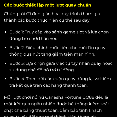
Các bước thiết lập một lượt quay chuẩn
Chúng tôi đã đơn giản hóa quy trình tham gia
thành các bước thực hiện cụ thể sau đây:
Bước 1: Truy cập vào sảnh game slot và lựa chọn
đúng trò chơi thần voi.
Bước 2: Điều chỉnh mức tiền cho mỗi lần quay
thông qua nút tăng giảm trên màn hình.
Bước 3: Lựa chọn giữa việc tự tay nhấn quay hoặc
sử dụng chế độ hỗ trợ tự động.
Bước 4: Theo dõi các cuộn quay dừng lại và kiểm
tra kết quả trên các hàng thanh toán.
Mỗi lượt chơi nổ hũ Ganesha Fortune GO88 đều là
một kết quả ngẫu nhiên được hệ thống kiểm soát
chặt chẽ bằng thuật toán, đảm bảo tính khách
quan tuyệt đối cho mọi thành viên tham gia.