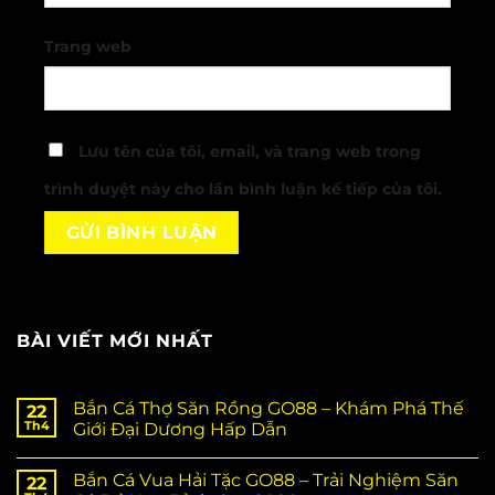
Trang web
Lưu tên của tôi, email, và trang web trong
trình duyệt này cho lần bình luận kế tiếp của tôi.
BÀI VIẾT MỚI NHẤT
Bắn Cá Thợ Săn Rồng GO88 – Khám Phá Thế
22
Th4
Giới Đại Dương Hấp Dẫn
Bắn Cá Vua Hải Tặc GO88 – Trải Nghiệm Săn
22