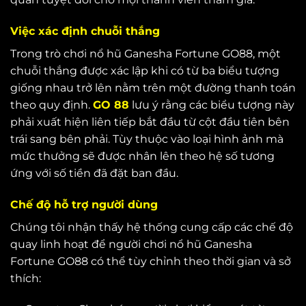
Việc xác định chuỗi thắng
Trong trò chơi nổ hũ Ganesha Fortune GO88, một
chuỗi thắng được xác lập khi có từ ba biểu tượng
giống nhau trở lên nằm trên một đường thanh toán
theo quy định.
GO 88
lưu ý rằng các biểu tượng này
phải xuất hiện liên tiếp bắt đầu từ cột đầu tiên bên
trái sang bên phải. Tùy thuộc vào loại hình ảnh mà
mức thưởng sẽ được nhân lên theo hệ số tương
ứng với số tiền đã đặt ban đầu.
Chế độ hỗ trợ người dùng
Chúng tôi nhận thấy hệ thống cung cấp các chế độ
quay linh hoạt để người chơi nổ hũ Ganesha
Fortune GO88 có thể tùy chỉnh theo thời gian và sở
thích: