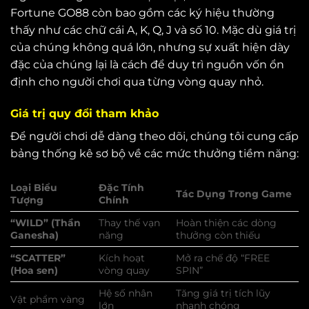
Fortune GO88 còn bao gồm các ký hiệu thường
thấy như các chữ cái A, K, Q, J và số 10. Mặc dù giá trị
của chúng không quá lớn, nhưng sự xuất hiện dày
đặc của chúng lại là cách để duy trì nguồn vốn ổn
định cho người chơi qua từng vòng quay nhỏ.
Giá trị quy đổi tham khảo
Để người chơi dễ dàng theo dõi, chúng tôi cung cấp
bảng thống kê sơ bộ về các mức thưởng tiềm năng:
Loại Biểu
Đặc Tính
Tác Dụng Trong Game
Tượng
Chính
“WILD” (Thần
Thay thế vạn
Hoàn thiện các dòng
Ganesha)
năng
thưởng còn thiếu
“SCATTER”
Kích hoạt
Mở ra chế độ “FREE
(Hoa sen)
vòng quay
SPIN”
Hệ số nhân
Tăng giá trị tích lũy
Vật phẩm vàng
lớn
nhanh chóng