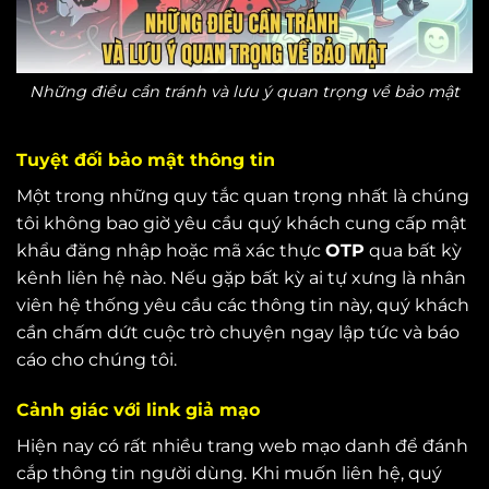
Những điều cần tránh và lưu ý quan trọng về bảo mật
Tuyệt đối bảo mật thông tin
Một trong những quy tắc quan trọng nhất là chúng
tôi không bao giờ yêu cầu quý khách cung cấp mật
khẩu đăng nhập hoặc mã xác thực
OTP
qua bất kỳ
kênh liên hệ nào. Nếu gặp bất kỳ ai tự xưng là nhân
viên hệ thống yêu cầu các thông tin này, quý khách
cần chấm dứt cuộc trò chuyện ngay lập tức và báo
cáo cho chúng tôi.
Cảnh giác với link giả mạo
Hiện nay có rất nhiều trang web mạo danh để đánh
cắp thông tin người dùng. Khi muốn liên hệ, quý