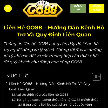
Bỏ
ĐĂNG
ĐĂNG
qua
KÝ
NHẬP
nội
dung
Liên Hệ GO88 – Hướng Dẫn Kênh Hỗ
Trợ Và Quy Định Liên Quan
Thông tin liên hệ GO88 cung cấp đầy đủ kênh hỗ
trợ người dùng xử lý sự cố. Chúng tôi đưa ra những
lưu ý khi trao đổi và các trường hợp cần thiết nhất
để quý khách chủ động hơn cùng GO88.
MỤC LỤC
Liên Hệ GO88 – Hướng Dẫn Kênh Hỗ Trợ Và Quy
Định Liên Quan
Vai trò thiết yếu của liên hệ GO88
Tổng hợp các phương thức liên hệ GO88 chính thức
Bảng thống kê hiệu suất phản hồi của các kênh