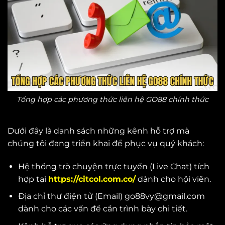
Tổng hợp các phương thức liên hệ GO88 chính thức
Dưới đây là danh sách những kênh hỗ trợ mà
chúng tôi đang triển khai để phục vụ quý khách:
Hệ thống trò chuyện trực tuyến (Live Chat) tích
hợp tại
https://citcol.com.co/
dành cho hội viên.
Địa chỉ thư điện tử (Email)
go88vy@gmail.com
dành cho các vấn đề cần trình bày chi tiết.