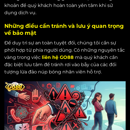
khoản để quý khách hoàn toàn yên tâm khi sử
dụng dịch vụ.
Những điều cần tránh và lưu ý quan trọng
về bảo mật
Để duy trì sự an toàn tuyệt đối, chúng tôi cần sự
phối hợp từ phía người dùng. Có những nguyên tắc
vàng trong việc
liên hệ GO88
mà quý khách cần
đặc biệt lưu tâm để tránh rơi vào bẫy của các đối
tượng lừa đảo núp bóng nhân viên hỗ trợ.